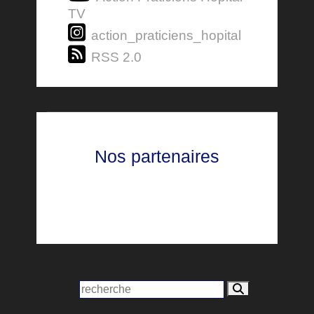
TV
action_praticiens_hopital
RSS 2.0
Nos partenaires