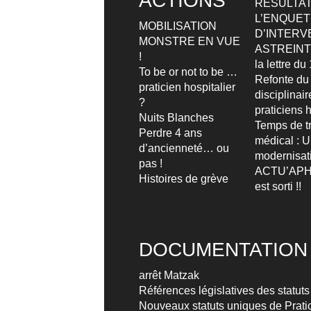
ACTIONS
RESULTAT
L’ENQUETE
MOBILISATION
D’INTERV
MONSTRE EN VUE
ASTREIN
!
la lettre d
To be or not to be …
Refonte du
praticien hospitalier
disciplinai
?
praticiens h
Nuits Blanches
Temps de tr
Perdre 4 ans
médical : 
d’ancienneté… ou
modernisat
pas !
ACTU’APH
Histoires de grève
est sorti !!
DOCUMENTATION
arrêt Matzak
Références législatives des statuts
Nouveaux statuts uniques de Pratic