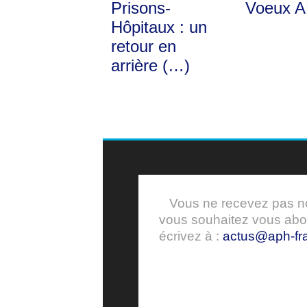
Prisons-
Voeux 
Hôpitaux : un
retour en
arrière (…)
Vous ne recevez pas nos
vous souhaitez vous ab
écrivez à :
actus@aph-fra