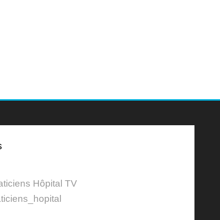
s
aticiens Hôpital TV
ticiens_hopital