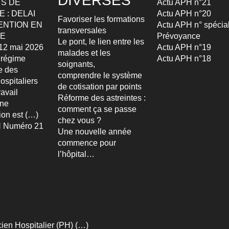
DIVERSES
S DE
Actu APH n°21
 : DELAI
Actu APH n°20
Favoriser les formations
ENTION EN
Actu APH n° spécia
transversales
TE
Prévoyance
Le pont, le lien entre les
u 12 mai 2026
Actu APH n°19
malades et les
 régime
Actu APH n°18
soignants,
re des
comprendre le système
ospitaliers
de cotisation par points
avail
Réforme des astreintes :
Une
comment ça se passe
ion est (…)
chez vous ?
 Numéro 21
Une nouvelle année
commence pour
l’hôpital…
ien Hospitalier (PH) (…)