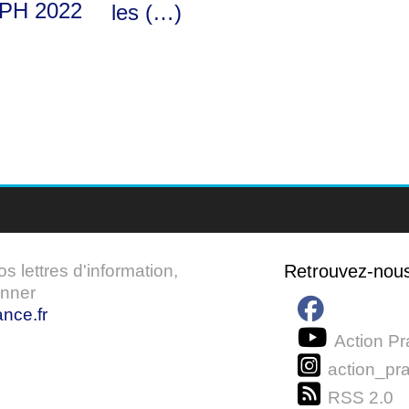
APH 2022
les (…)
 lettres d'information,
Retrouvez-nou
onner
nce.fr
Action Pr
action_pra
RSS 2.0