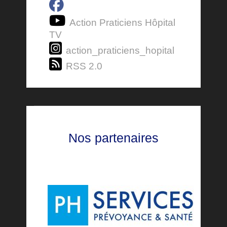
Action Praticiens Hôpital
TV
action_praticiens_hopital
RSS 2.0
Nos partenaires