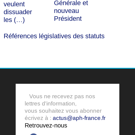
Générale et
veulent
nouveau
dissuader
Président
les (…)
Références législatives des statuts
Vous ne recevez pas nos
lettres d'information,
vous souhaitez vous abonner
écrivez à :
actus@aph-france.fr
Retrouvez-nous