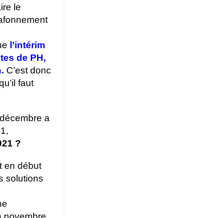
ire le
lafonnement
que
l’intérim
tes de PH,
.
C’est donc
u’il faut
e décembre a
1,
021 ?
t en début
es solutions
ne
en novembre,