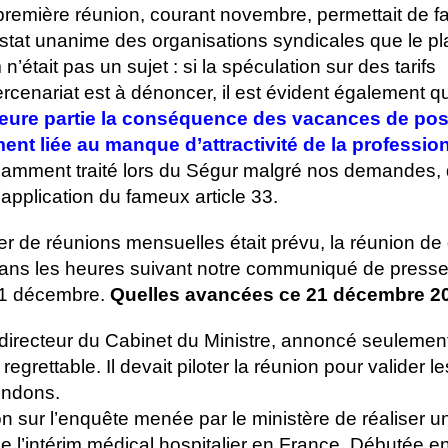
première réunion, courant novembre, permettait de fa
stat unanime des organisations syndicales que le p
m n’était pas un sujet : si la spéculation sur des tarifs
rcenariat est à dénoncer, il est évident également 
jeure partie la conséquence des vacances de pos
ent liée au manque d’attractivité de la profession
fisamment traité lors du Ségur malgré nos demandes, q
’application du fameux article 33.
ier de réunions mensuelles était prévu, la réunion d
dans les heures suivant notre communiqué de presse
1 décembre.
Quelles avancées ce 21 décembre 2
directeur du Cabinet du Ministre, annoncé seulemen
egrettable. Il devait piloter la réunion pour valider l
endons.
n sur l’enquête menée par le ministère de réaliser u
e l’intérim médical hospitalier en France. Débutée 