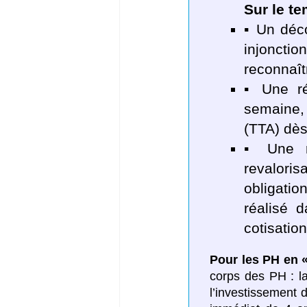
Sur le te
▪ Un déc
injoncti
reconnaîtr
▪ Une ré
semaine,
(TTA) dè
▪ Une ré
revalori
obligatio
réalisé 
cotisation
Pour les PH en «
corps des PH : la
l’investissement d