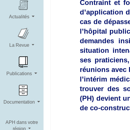
Contraint et f
d’application d
Actualités
cas de dépasse
l’hôpital public
demandes insi
La Revue
situation inte
ses praticiens
réunions avec l
Publications
l’intérim médi
trouver des so
(PH) devient u
Documentation
de co-construct
APH dans votre
région