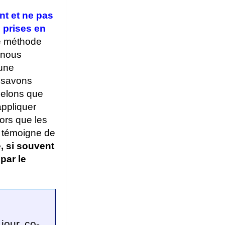
nt et ne pas
s prises en
ne méthode
 nous
 une
s savons
ppelons que
appliquer
lors que les
s témoigne de
, si souvent
par le
jour co-