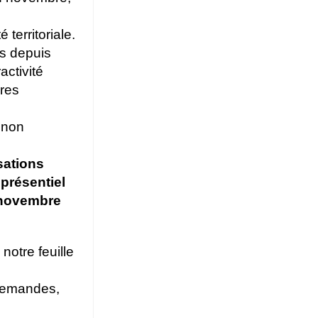
 territoriale.
ns depuis
activité
ires
 non
sations
 présentiel
3 novembre
notre feuille
 demandes,