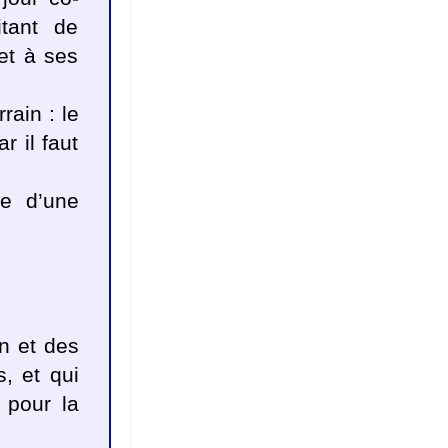
itant de
 et à ses
rain : le
r il faut
te d’une
on et des
, et qui
 pour la