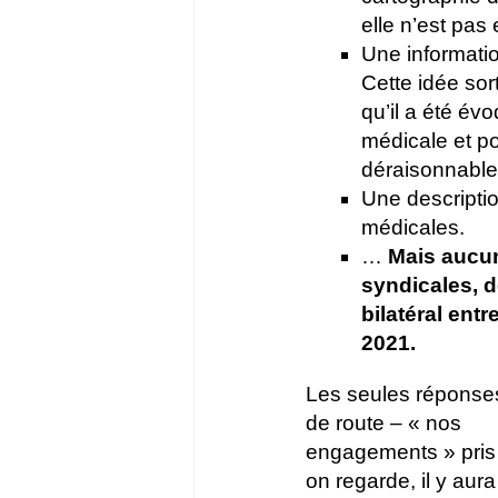
elle n’est pas
Une information
Cette idée so
qu’il a été évo
médicale et po
déraisonnable
Une descriptio
médicales.
…
Mais aucun
syndicales, d
bilatéral ent
2021.
Les seules réponses 
de route – « nos
engagements » pris 
on regarde, il y aura