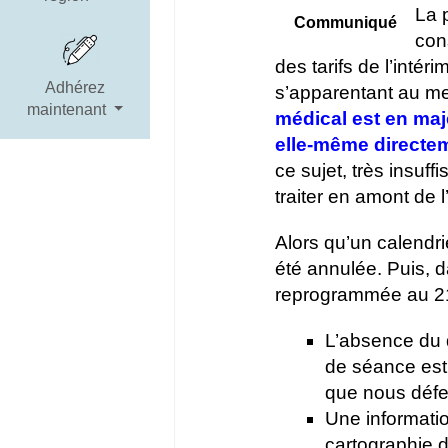
La 
Communiqué
con
des tarifs de l’intéri
Adhérez
s’apparentant au me
maintenant
médical est en ma
elle-même directem
ce sujet, très insuf
traiter en amont de l
Alors qu’un calendr
été annulée. Puis, 
reprogrammée au 2
L’absence du 
de séance est r
que nous déf
Une informatio
cartographie d