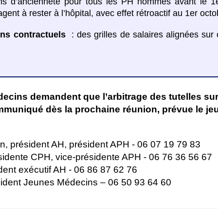
ns d’ancienneté pour tous les PH nommés avant le 1e
gent à rester à l’hôpital, avec effet rétroactif au 1er oct
ens contractuels
: des grilles de salaires alignées sur 
cins demandent que l’arbitrage des tutelles su
muniqué dès la prochaine réunion, prévue le jeu
n, président AH, président APH - 06 07 19 79 83
idente CPH, vice-présidente APH - 06 76 36 56 67
dent exécutif AH - 06 86 87 62 76
ident Jeunes Médecins – 06 50 93 64 60