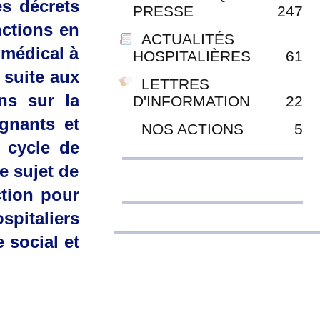
es décrets
PRESSE
247
anctions en
ACTUALITÉS
 médical à
HOSPITALIÈRES
61
t suite aux
LETTRES
ns sur la
D'INFORMATION
22
ignants et
NOS ACTIONS
5
n cycle de
e sujet de
ction pour
spitaliers
 social et