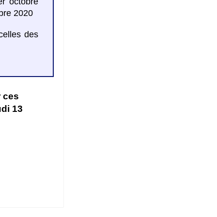
r octobre
obre 2020
celles des
r ces
di 13