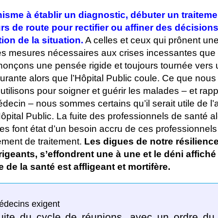
ynisme à établir un diagnostic, débuter un traiteme
rs de route pour rectifier ou affiner des décision
ion de la situation.
A celles et ceux qui prônent u
les mesures nécessaires aux crises incessantes que
onçons une pensée rigide et toujours tournée vers
rante alors que l’Hôpital Public coule. Ce que nou
utilisons pour soigner et guérir les malades – et ra
édecin – nous sommes certains qu’il serait utile de l’
pital Public. La fuite des professionnels de santé a
 font état d’un besoin accru de ces professionnel
ment de traitement.
Les digues de notre résilience
igeants, s’effondrent une à une et le déni affiché 
 de la santé est affligeant et mortifère.
decins exigent
uite du cycle de réunions, avec un ordre du 