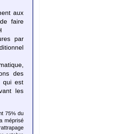
ment aux
de faire
H
ures par
itionnel
matique,
ions des
 qui est
vant les
nt 75% du
 a méprisé
 rattrapage