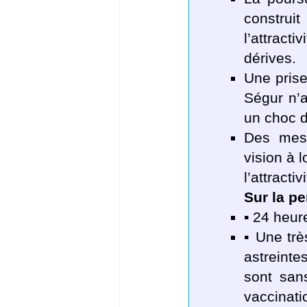
construi
l’attract
dérives.
Une prise
Ségur n’a
un choc d’
Des mesu
vision à 
l’attracti
Sur la p
▪ 24 heur
▪ Une trè
astreinte
sont san
vaccinati