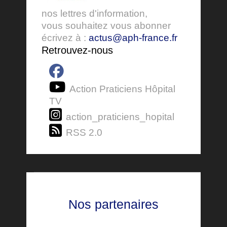
nos lettres d'information,
vous souhaitez vous abonner
écrivez à :
actus@aph-france.fr
Retrouvez-nous
Action Praticiens Hôpital
TV
action_praticiens_hopital
RSS 2.0
Nos partenaires