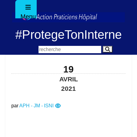
Menu
#ProtegeTonInterne​
19
AVRIL
2021
par
APH - JM - ISNI