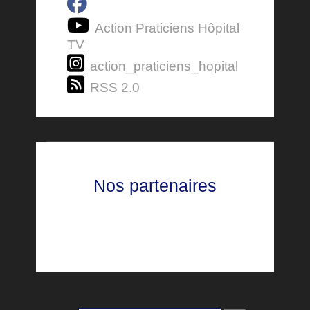
Action Praticiens Hôpital
TV
action_praticiens_hopital
RSS 2.0
Nos partenaires