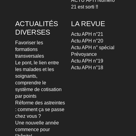
ACTU’APH Numéro
21 est sorti !!
ACTUALITÉS
LA REVUE
DIVERSES
Actu APH n°21
Actu APH n°20
Favoriser les
Actu APH n° spécial
formations
Prévoyance
transversales
Actu APH n°19
Le pont, le lien entre
Actu APH n°18
les malades et les
soignants,
comprendre le
système de cotisation
par points
Réforme des astreintes
: comment ça se passe
chez vous ?
Une nouvelle année
commence pour