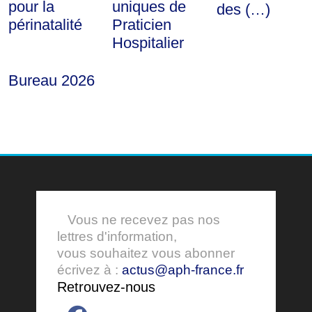
pour la
uniques de
des (…)
périnatalité
Praticien
Hospitalier
Bureau 2026
Vous ne recevez pas nos
lettres d'information,
vous souhaitez vous abonner
écrivez à :
actus@aph-france.fr
Retrouvez-nous