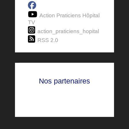
Action Praticiens Hôpital
TV
action_praticiens_hopital
RSS 2.0
Nos partenaires