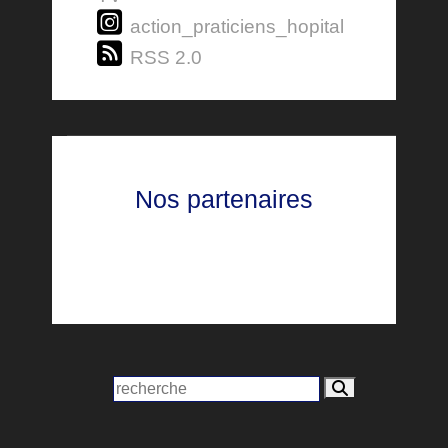
action_praticiens_hopital
RSS 2.0
Nos partenaires