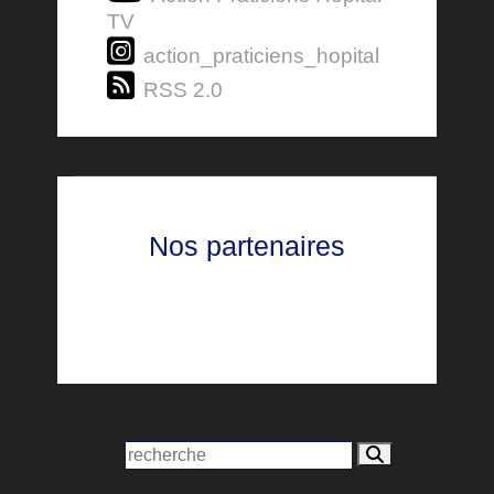
TV
action_praticiens_hopital
RSS 2.0
Nos partenaires