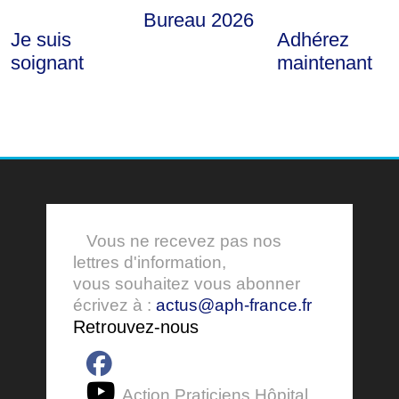
Bureau 2026
Je suis
Adhérez
soignant
maintenant
Vous ne recevez pas nos
lettres d'information,
vous souhaitez vous abonner
écrivez à :
actus@aph-france.fr
Retrouvez-nous
Action Praticiens Hôpital