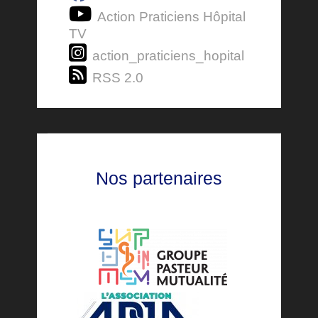
Action Praticiens Hôpital
TV
action_praticiens_hopital
RSS 2.0
Nos partenaires