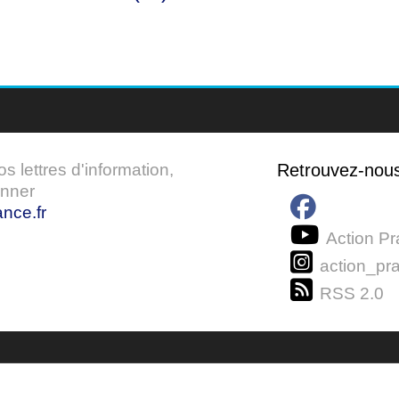
 lettres d'information,
Retrouvez-nou
onner
nce.fr
Action Pr
action_pra
RSS 2.0