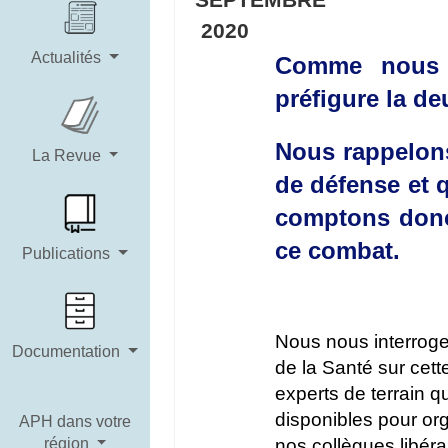
2020
Actualités
Comme nous l
préfigure la d
Nous rappelons
La Revue
de défense et 
comptons donc
ce combat.
Publications
Nous nous interrogeo
Documentation
de la Santé sur cett
experts de terrain q
disponibles pour org
APH dans votre
région
nos collègues libéra