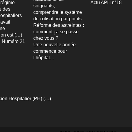
 régime
Actu APH n°18
soignants,
re des
comprendre le système
ospitaliers
de cotisation par points
avail
Réforme des astreintes :
Une
comment ça se passe
ion est (…)
chez vous ?
 Numéro 21
Une nouvelle année
commence pour
l’hôpital…
ien Hospitalier (PH) (…)