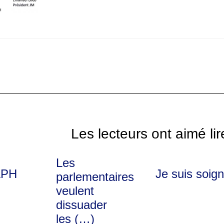
Les lecteurs ont aimé lir
Les
APH
Je suis soig
parlementaires
veulent
dissuader
les (…)