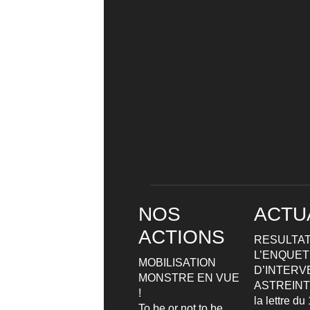
NOS
ACTU
ACTIONS
RESULTAT
L’ENQUETE
MOBILISATION
D’INTERV
MONSTRE EN VUE
ASTREIN
!
la lettre d
To be or not to be …