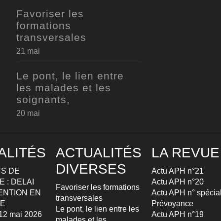
Favoriser les
formations
transversales
21 mai
Le pont, le lien entre
les malades et les
soignants,
20 mai
ALITÉS
ACTUALITÉS
LA REVUE
DIVERSES
S DE
Actu APH n°21
 : DELAI
Actu APH n°20
Favoriser les formations
ENTION EN
Actu APH n° spécia
transversales
TE
Prévoyance
Le pont, le lien entre les
u 12 mai 2026
Actu APH n°19
malades et les