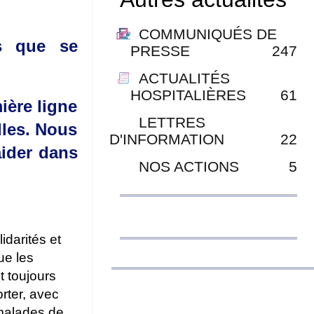
COMMUNIQUÉS DE
s que se
PRESSE
247
ACTUALITÉS
HOSPITALIÈRES
61
ière ligne
LETTRES
lles. Nous
D'INFORMATION
22
ider dans
NOS ACTIONS
5
idarités et
ue les
t toujours
rter, avec
 malades de