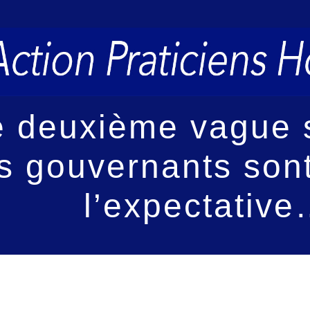
 deuxième vague s
s gouvernants son
l’expectativ