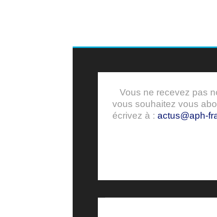
Vous ne recevez pas nos
vous souhaitez vous ab
écrivez à :
actus@aph-fra