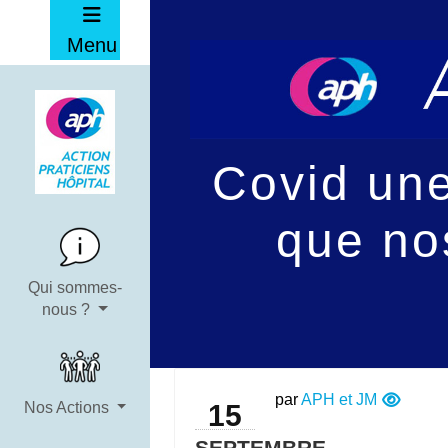
Menu
Covid une
que no
Qui sommes-
nous ?
par
APH et JM
15
Nos Actions
SEPTEMBRE