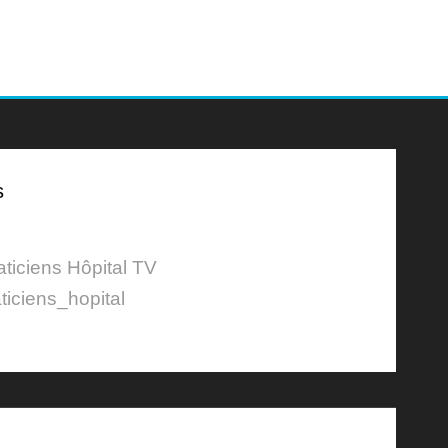
s
aticiens Hôpital TV
ticiens_hopital