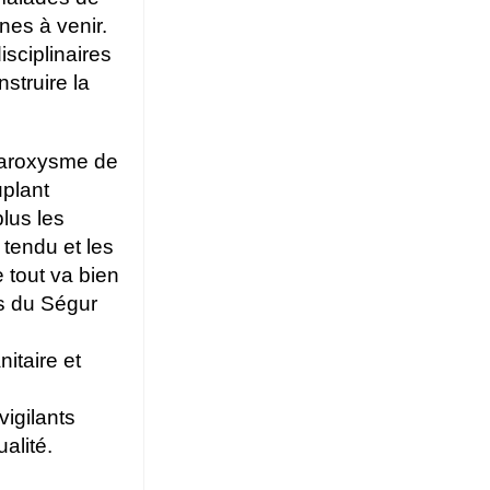
nes à venir.
sciplinaires
nstruire la
paroxysme de
uplant
plus les
 tendu et les
e tout va bien
ns du Ségur
itaire et
igilants
alité.