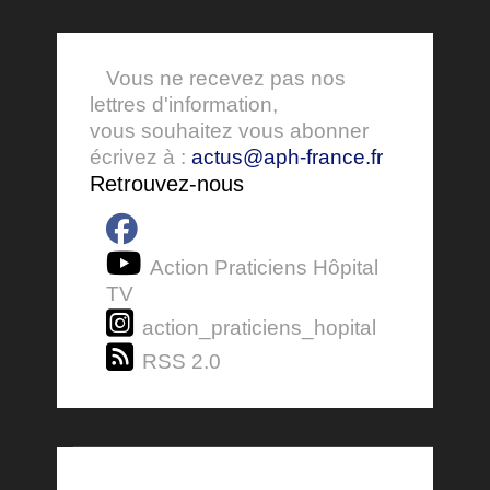
Vous ne recevez pas nos
lettres d'information,
vous souhaitez vous abonner
écrivez à :
actus@aph-france.fr
Retrouvez-nous
Action Praticiens Hôpital
TV
action_praticiens_hopital
RSS 2.0