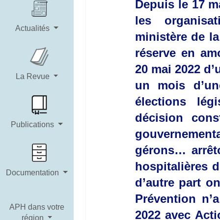
Depuis le 17 m
les organisat
Actualités
ministère de la
réserve en amo
20 mai 2022 d’u
La Revue
un mois d’une
élections lé
décision cons
Publications
gouvernementa
gérons… arrêto
hospitalières 
Documentation
d’autre part on
Prévention n’
APH dans votre
2022 avec Acti
région