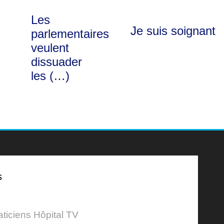
Les
Je suis soignant
parlementaires
veulent
dissuader
les (…)
s
aticiens Hôpital TV