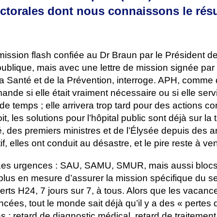
ectorales dont nous connaissons le résu
mission flash confiée au Dr Braun par le Président de
ublique, mais avec une lettre de mission signée par 
la Santé et de la Prévention, interroge. APH, comme 
ande si elle était vraiment nécessaire ou si elle serv
e temps ; elle arrivera trop tard pour des actions c
oit, les solutions pour l’hôpital public sont déjà sur la
é, des premiers ministres et de l’Élysée depuis des 
f, elles ont conduit au désastre, et le pire reste à ven
. Les urgences : SAU, SAMU, SMUR, mais aussi blocs
plus en mesure d’assurer la mission spécifique du se
verts H24, 7 jours sur 7, à tous. Alors que les vacanc
ées, tout le monde sait déjà qu’il y a des « pertes
 : retard de diagnostic médical, retard de traitement