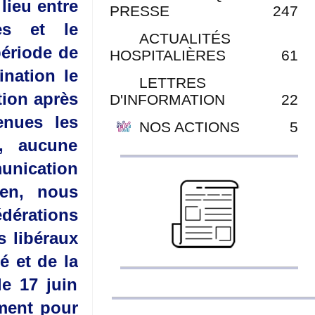
lieu entre
PRESSE
247
ves et le
ACTUALITÉS
période de
HOSPITALIÈRES
61
ination le
LETTRES
tion après
D'INFORMATION
22
enues les
NOS ACTIONS
5
n, aucune
unication
ien, nous
édérations
s libéraux
é et de la
e 17 juin
ement pour