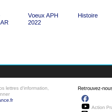
e
Voeux APH
Histoire
AR
2022
 lettres d'information,
Retrouvez-nou
onner
nce.fr
Action Pr