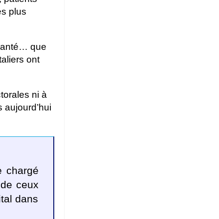
es plus
 santé… que
aliers ont
torales ni à
s aujourd’hui
e chargé
t de ceux
ital dans