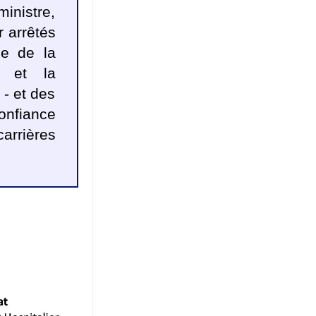
inistre,
 arrêtés
le de la
e et la
 - et des
onfiance
arrières