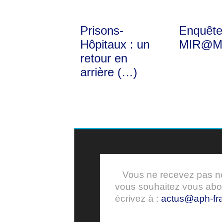
Prisons-
Enquêt
Hôpitaux : un
MIR@M
retour en
arrière (…)
Vous ne recevez pas nos
vous souhaitez vous ab
écrivez à :
actus@aph-fra