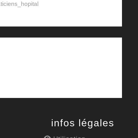
ticiens_hopital
infos légales