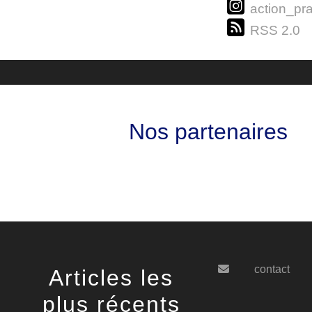
action_pra
RSS 2.0
Nos partenaires
contact
Articles les
plus récents