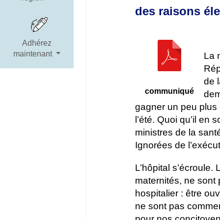
des raisons él
Adhérez
maintenant
La 
Rép
de 
communiqué
dem
gagner un peu plus d
l’été. Quoi qu’il en s
ministres de la sant
Ignorées de l’exécuti
L’hôpital s’écroule
maternités, ne sont 
hospitalier : être ou
ne sont pas commenc
pour nos concitoyens