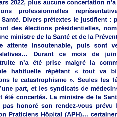
ars 2022, plus aucune concertation n’a 
ions professionnelles représentati
 Santé. Divers prétextes le justifient : 
nt des élections présidentielles, nom
ne ministre de la Santé et de la Préven
 attente insoutenable, puis sont v
gislatives… Durant ce mois de jui
truite n’a été prise malgré la comm
le habituelle répétant « tout va b
ns le catastrophisme ». Seules les f
d’une part, et les syndicats de médecin
t été concertés. La ministre de la Sant
a pas honoré son rendez-vous prévu l
on Praticiens Hôpital (APH)… certain