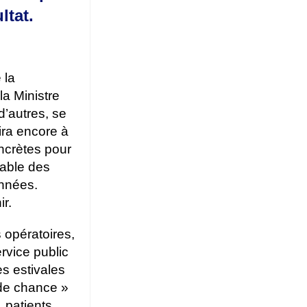
ltat.
 la
la Ministre
d’autres, se
ira encore à
oncrètes pour
 table des
années.
ir.
 opératoires,
rvice public
es estivales
 de chance »
, patients