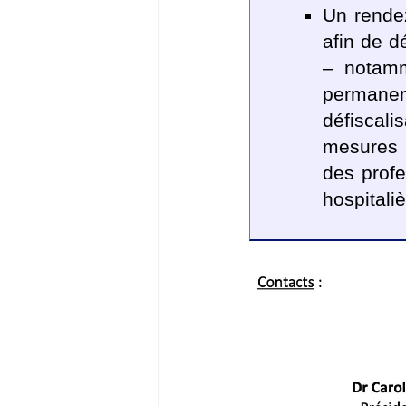
Un rendez
afin de d
– notamm
permane
défiscali
mesures à
des profe
hospitali