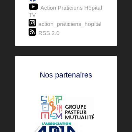
Action Praticiens Hôpital
TV
action_praticiens_hopital
RSS 2.0
Nos partenaires