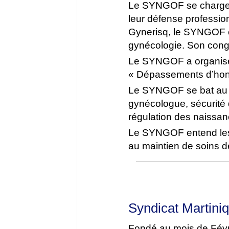
Le SYNGOF se charge 
leur défense profession
Gynerisq, le SYNGOF co
gynécologie. Son cong
Le SYNGOF a organisé l
« Dépassements d’honor
Le SYNGOF se bat au c
gynécologue, sécurité 
régulation des naissan
Le SYNGOF entend les i
au maintien de soins de
Syndicat Martiniq
Fondé au mois de Févri