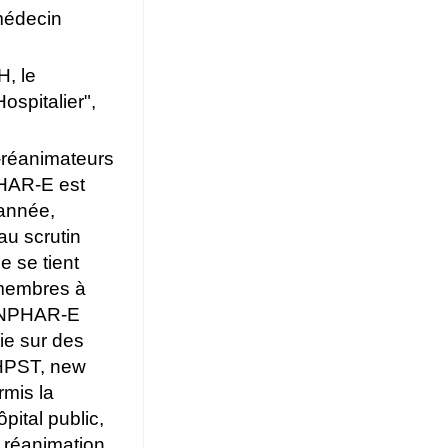
 médecin
H, le
ospitalier",
-réanimateurs
PHAR-E est
 année,
au scrutin
e se tient
 membres à
u SNPHAR-E
ie sur des
 HPST, new
rmis la
pital public,
 réanimation,