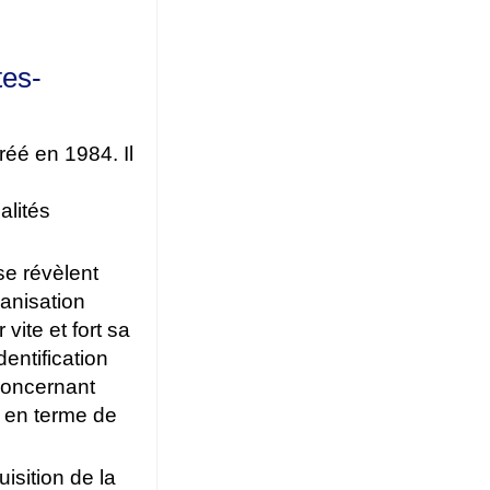
tes-
éé en 1984. Il
alités
se révèlent
ganisation
vite et fort sa
entification
concernant
ui en terme de
isition de la