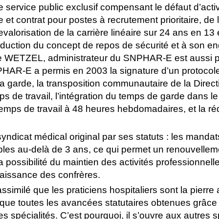
ervice public exclusif compensant le défaut d’activi
e et contrat pour postes à recrutement prioritaire, de 
evalorisation de la carrière linéaire sur 24 ans en 1
troduction du concept de repos de sécurité et à son 
e WETZEL, administrateur du SNPHAR-E est aussi pr
HAR-E a permis en 2003 la signature d’un protocole
a garde, la transposition communautaire de la Direct
s de travail, l’intégration du temps de garde dans l
du temps de travail à 48 heures hebdomadaires, et la r
dicat médical original par ses statuts : les manda
les au-delà de 3 ans, ce qui permet un renouvelleme
a possibilité du maintien des activités professionnell
aissance des confrères.
imilé que les praticiens hospitaliers sont la pierre 
t que toutes les avancées statutaires obtenues grâce
es spécialités. C’est pourquoi, il s’ouvre aux autres s