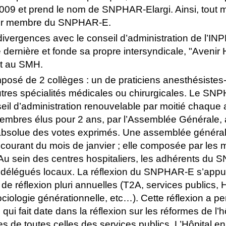
2009 et prend le nom de SNPHAR-Elargi. Ainsi, tout
enir membre du SNPHAR-E.
divergences avec le conseil d’administration de l’INP
ernière et fonde sa propre intersyndicale, "Avenir H
t au SMH.
sé de 2 collèges : un de praticiens anesthésistes
autres spécialités médicales ou chirurgicales. Le SN
eil d’administration renouvelable par moitié chaque
embres élus pour 2 ans, par l’Assemblée Générale, 
é absolue des votes exprimés. Une assemblée général
courant du mois de janvier ; elle composée par les
n. Au sein des centres hospitaliers, les adhérents d
s délégués locaux. La réflexion du SNPHAR-E s’appu
 de réflexion pluri annuelles (T2A, services publics,
iologie générationnelle, etc…). Cette réflexion a pe
ui fait date dans la réflexion sur les réformes de l’hô
 de toutes celles des services publics, L’Hôpital en