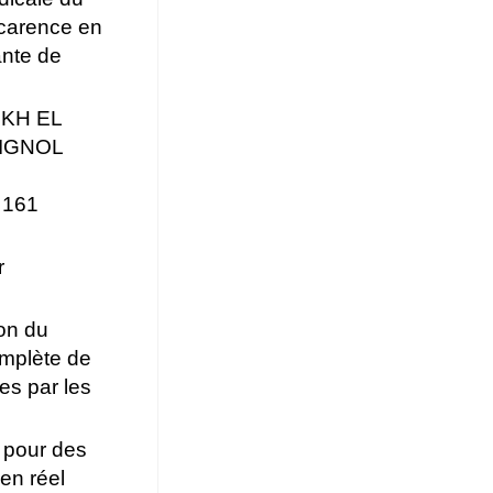
 carence en
ante de
IKH EL
PIGNOL
 161
r
on du
omplète de
es par les
 pour des
 en réel