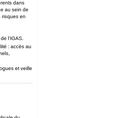
rents dans
ce au sein de
s risques en
 de l’IGAS.
ité : accès au
nels,
gues et veille
dicale du