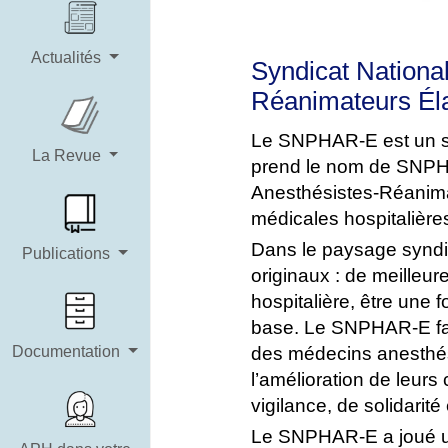
Actualités
Syndicat National
Réanimateurs Éla
Le SNPHAR-E est un syn
La Revue
prend le nom de SNPHA
Anesthésistes-Réanimat
médicales hospitalière
Dans le paysage syndic
Publications
originaux : de meilleur
hospitalière, être une f
base. Le SNPHAR-E fait
Documentation
des médecins anesthési
l’amélioration de leurs 
vigilance, de solidarité
Le SNPHAR-E a joué un r