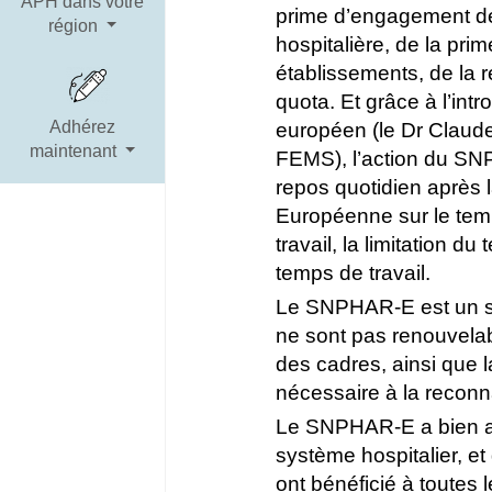
APH dans votre
prime d’engagement de s
région
hospitalière, de la prim
établissements, de la r
quota. Et grâce à l’in
Adhérez
européen (le Dr Claud
maintenant
FEMS), l’action du SNP
repos quotidien après l
Européenne sur le temp
travail, la limitation 
temps de travail.
Le SNPHAR-E est un syn
ne sont pas renouvelab
des cadres, ainsi que l
nécessaire à la reconn
Le SNPHAR-E a bien ass
système hospitalier, e
ont bénéficié à toutes l