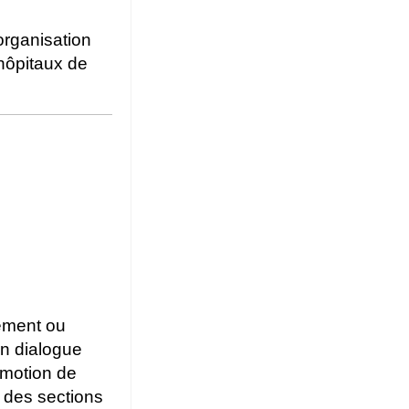
organisation
 hôpitaux de
lement ou
un dialogue
romotion de
ré des sections