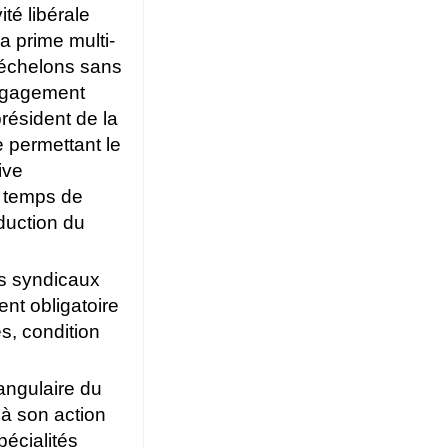
té libérale
la prime multi-
3 échelons sans
engagement
ésident de la
 permettant le
ive
e temps de
éduction du
ts syndicaux
nt obligatoire
es, condition
angulaire du
 à son action
pécialités