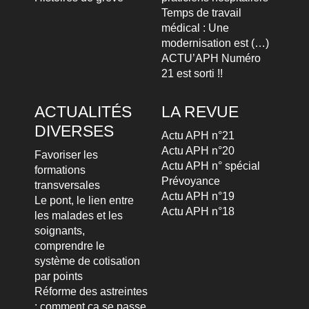
Temps de travail
médical : Une
modernisation est (…)
ACTU’APH Numéro
21 est sorti !!
ACTUALITÉS
LA REVUE
DIVERSES
Actu APH n°21
Actu APH n°20
Favoriser les
Actu APH n° spécial
formations
Prévoyance
transversales
Actu APH n°19
Le pont, le lien entre
Actu APH n°18
les malades et les
soignants,
comprendre le
système de cotisation
par points
Réforme des astreintes
: comment ça se passe