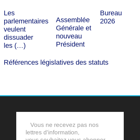
Les
Bureau
Assemblée
parlementaires
2026
Générale et
veulent
nouveau
dissuader
Président
les (…)
Références législatives des statuts
Vous ne recevez pas nos
lettres d'information,
vous souhaitez vous abonner