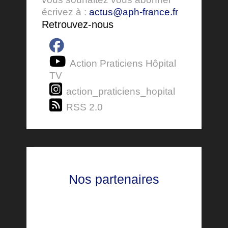
écrivez à :
actus@aph-france.fr
Retrouvez-nous
Action Praticiens Hôpital
TV
action_praticiens_hopital
RSS 2.0
Nos partenaires