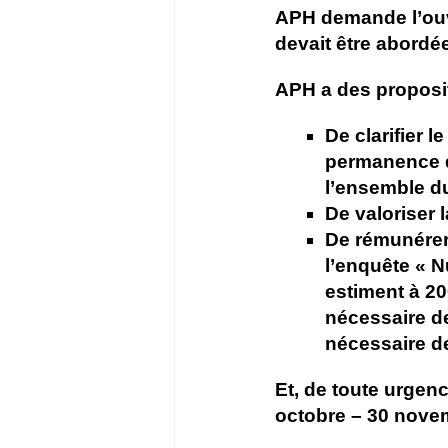
APH demande l’ouv
devait être abordé
APH a des propositio
De clarifier 
permanence de
l’ensemble du
De valoriser 
De rémunérer
l’enquête « N
estiment à 20
nécessaire de
nécessaire de
Et, de toute urgen
octobre – 30 novem