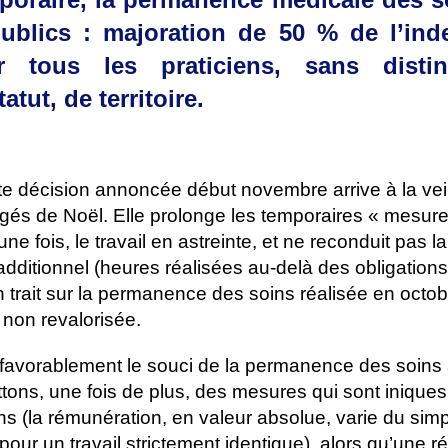
publics : majoration de 50 % de l’ind
r tous les praticiens, sans disti
tatut, de territoire.
te décision annoncée début novembre arrive à la vei
gés de Noël. Elle prolonge les temporaires « mesure
ne fois, le travail en astreinte, et ne reconduit pas l
additionnel (heures réalisées au-delà des obligation
 un trait sur la permanence des soins réalisée en octob
 non revalorisée.
 favorablement le souci de la permanence des soins a
ttons, une fois de plus, des mesures qui sont inique
iens (la rémunération, en valeur absolue, varie du sim
 pour un travail strictement identique), alors qu’une ré