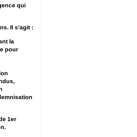
gence qui
. Il s’agit :
ant la
re pour
lon
ondus,
n
ndemnisation
de 1er
on.