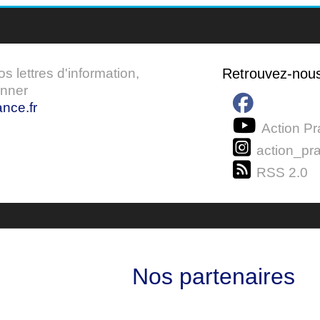
 lettres d'information,
Retrouvez-nou
onner
nce.fr
Action Pr
action_pra
RSS 2.0
Nos partenaires