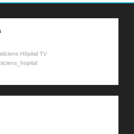
s
aticiens Hôpital TV
ticiens_hopital