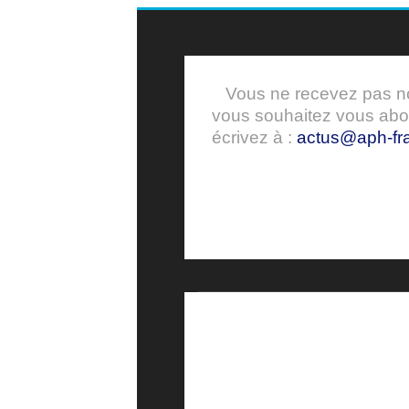
Vous ne recevez pas nos
vous souhaitez vous ab
écrivez à :
actus@aph-fra