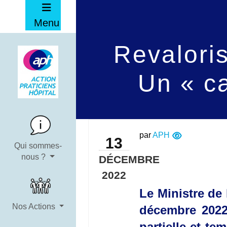
Menu
Revalori
Un « c
par
APH
13
Qui sommes-
nous ?
DÉCEMBRE
2022
Le Ministre de 
Nos Actions
décembre 2022
partielle et t