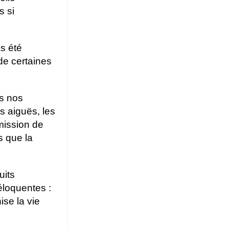
s si
as été
de certaines
us nos
s aiguës, les
mission de
s que la
uits
éloquentes :
ise la vie