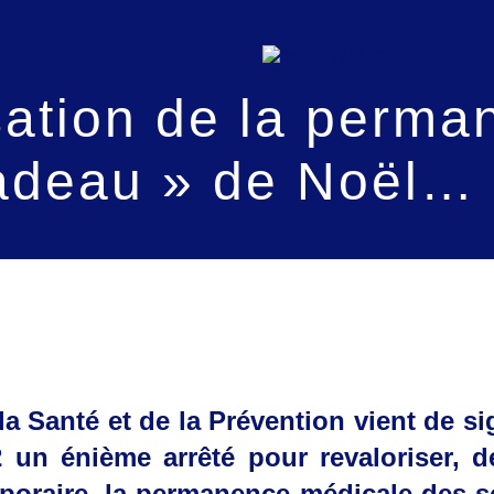
sation de la perma
adeau » de Noël…
la Santé et de la Prévention vient de si
 un énième arrêté pour revaloriser, d
emporaire, la permanence médicale des 