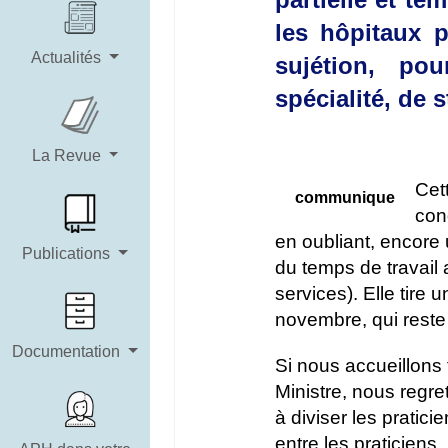
les hôpitaux 
Actualités
sujétion, pou
spécialité, de s
La Revue
Cet
communique
con
en oubliant, encore u
Publications
du temps de travail 
services). Elle tire
novembre, qui reste
Documentation
Si nous accueillons
Ministre, nous regre
à diviser les pratic
entre les praticiens,