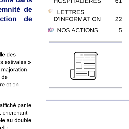
HOSPITALIÈRES
61
emnité de
LETTRES
nction de
D'INFORMATION
22
NOS ACTIONS
5
lle des
s estivales »
a majoration
s de
re et en
ffiché par le
s, cherchant
ple au double
elle