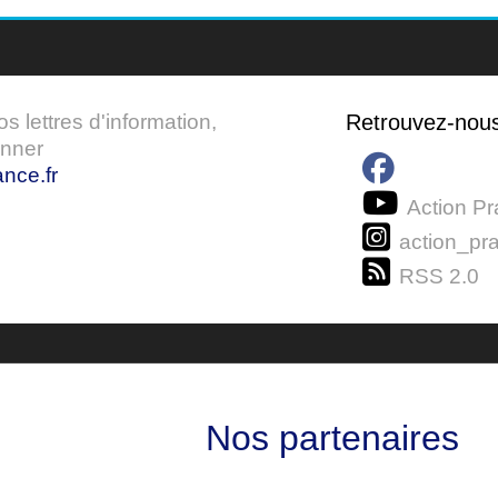
 lettres d'information,
Retrouvez-nou
onner
nce.fr
Action Pr
action_pra
RSS 2.0
Nos partenaires