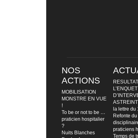
NOS
ACTU
ACTIONS
RESULTAT
L’ENQUETE
MOBILISATION
D’INTERV
MONSTRE EN VUE
ASTREIN
!
la lettre d
To be or not to be …
Refonte du
praticien hospitalier
disciplinai
?
praticiens h
Nuits Blanches
Temps de tr