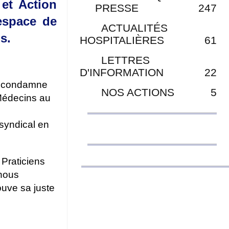
et Action
PRESSE
247
’espace de
ACTUALITÉS
s.
HOSPITALIÈRES
61
LETTRES
D'INFORMATION
22
et condamne
NOS ACTIONS
5
 Médecins au
 syndical en
 Praticiens
 nous
ouve sa juste