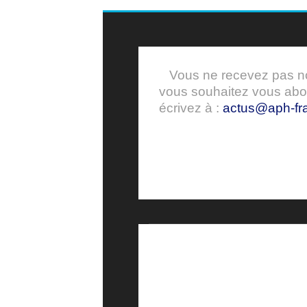
Vous ne recevez pas nos
vous souhaitez vous ab
écrivez à :
actus@aph-fra