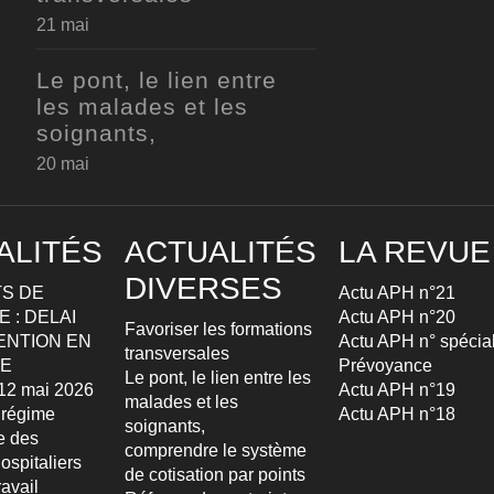
21 mai
Le pont, le lien entre
les malades et les
soignants,
20 mai
ALITÉS
ACTUALITÉS
LA REVUE
DIVERSES
S DE
Actu APH n°21
 : DELAI
Actu APH n°20
Favoriser les formations
ENTION EN
Actu APH n° spécia
transversales
TE
Prévoyance
Le pont, le lien entre les
u 12 mai 2026
Actu APH n°19
malades et les
 régime
Actu APH n°18
soignants,
re des
comprendre le système
ospitaliers
de cotisation par points
avail