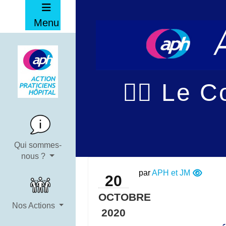
Menu
✊🏼 Le C
Qui sommes-
nous ?
par
APH et JM
20
OCTOBRE
Nos Actions
2020