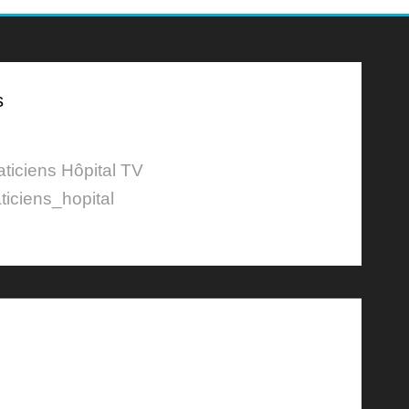
s
aticiens Hôpital TV
ticiens_hopital