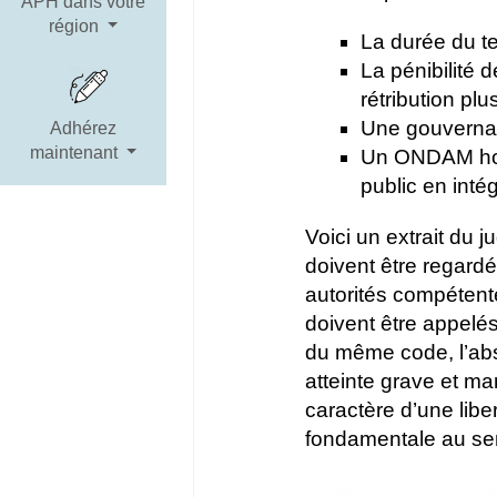
APH dans votre
région
La durée du te
La pénibilité 
rétribution pl
Une gouvernan
Adhérez
maintenant
Un ONDAM hospi
public en intég
Voici un extrait du 
doivent être regard
autorités compétent
doivent être appelés 
du même code, l’ab
atteinte grave et man
caractère d’une libe
fondamentale au sens