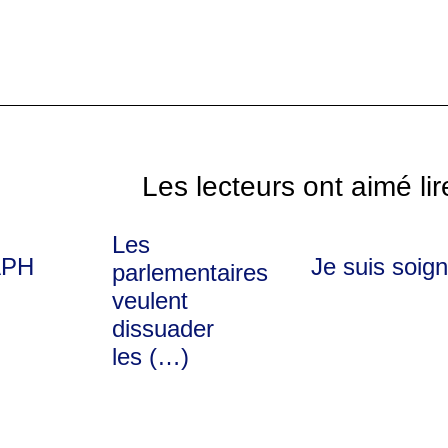
Les lecteurs ont aimé lir
Les
APH
Je suis soig
parlementaires
veulent
dissuader
les (…)