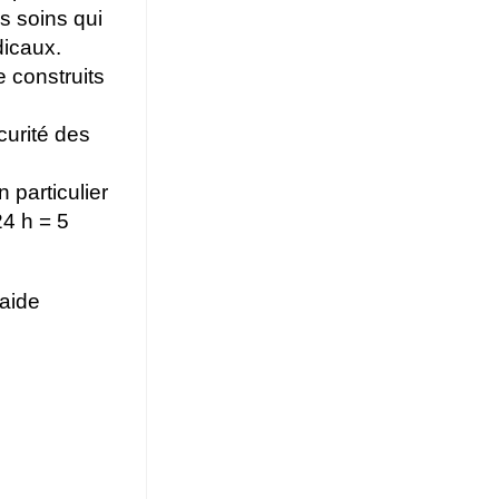
es soins qui
dicaux.
 construits
curité des
n particulier
4 h = 5
’aide