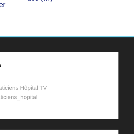
er
s
aticiens Hôpital TV
ticiens_hopital