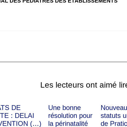
NAL DES PEDIATRES DES ETABLISSEMENTS
Les lecteurs ont aimé lir
ATS DE
Une bonne
Nouveau
TE : DELAI
résolution pour
statuts 
VENTION (…)
la périnatalité
de Prati