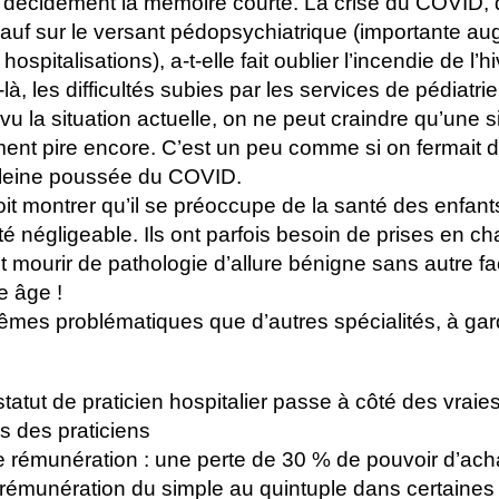
décidément la mémoire courte. La crise du COVID, 
sauf sur le versant pédopsychiatrique (importante a
hospitalisations), a-t-elle fait oublier l’incendie de l’
, les difficultés subies par les services de pédiatrie 
vu la situation actuelle, on ne peut craindre qu’une s
ent pire encore. C’est un peu comme si on fermait 
pleine poussée du COVID.
t montrer qu’il se préoccupe de la santé des enfant
é négligeable. Ils ont parfois besoin de prises en ch
 mourir de pathologie d’allure bénigne sans autre fa
e âge !
mêmes problématiques que d’autres spécialités, à ga
statut de praticien hospitalier passe à côté des vraie
s des praticiens
e rémunération : une perte de 30 % de pouvoir d’ach
rémunération du simple au quintuple dans certaines 