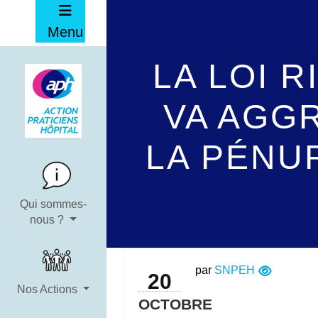
Menu
LA LOI R
VA AGG
LA PÉNU
Qui sommes-
nous ?
par
SNPEH
20
Nos Actions
OCTOBRE