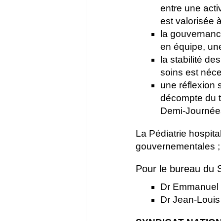
entre une acti
est valorisée 
la gouvernance
en équipe, un
la stabilité d
soins est néce
une réflexion s
décompte du t
Demi-Journées
La Pédiatrie hospita
gouvernementales ; l
Pour le bureau du
Dr Emmanuel 
Dr Jean-Loui