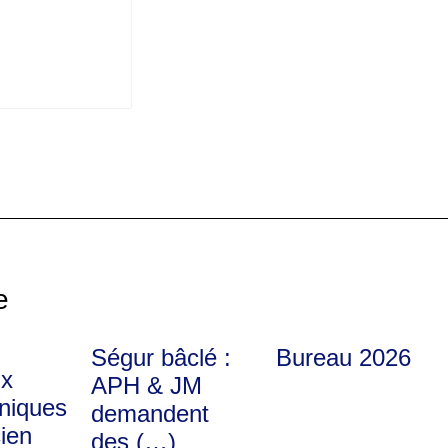
e
Ségur bâclé :
Bureau 2026
x
APH & JM
uniques
demandent
cien
des (…)