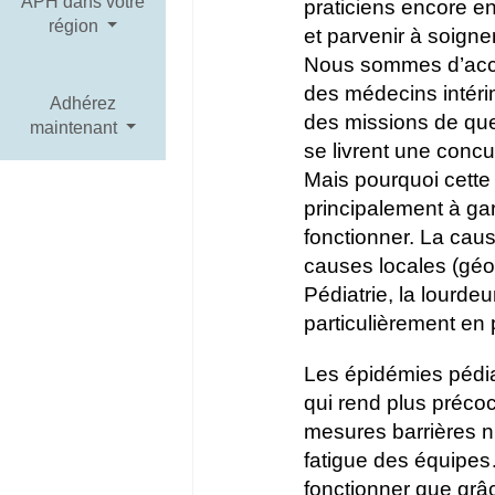
APH dans votre
praticiens encore en
région
et parvenir à soigne
Nous sommes d’accor
des médecins intéri
Adhérez
des missions de que
maintenant
se livrent une conc
Mais pourquoi cette 
principalement à ga
fonctionner. La cause
causes locales (géo
Pédiatrie, la lourde
particulièrement en
Les épidémies pédia
qui rend plus précoc
mesures barrières n’
fatigue des équipe
fonctionner que grâc