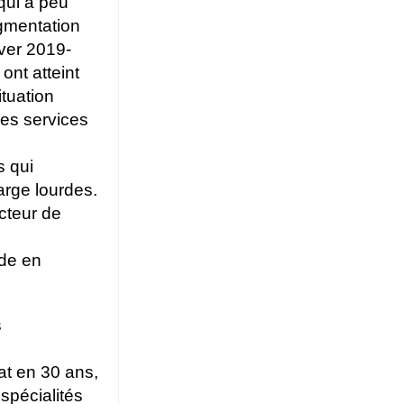
qui a peu
ugmentation
hiver 2019-
ont atteint
ituation
des services
s qui
arge lourdes.
cteur de
rde en
s
at en 30 ans,
spécialités