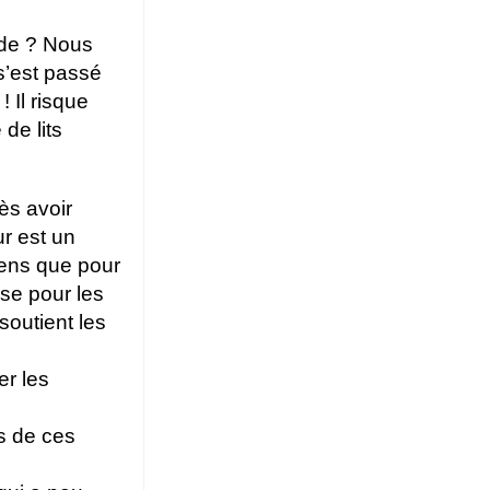
ode ? Nous
 s’est passé
 Il risque
de lits
ès avoir
ur est un
iens que pour
ose pour les
outient les
er les
s de ces