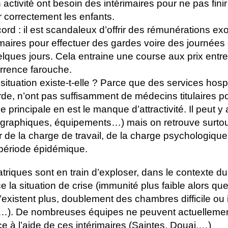
 activité ont besoin des intérimaires pour ne pas fini
r correctement les enfants.
d : il est scandaleux d’offrir des rémunérations exo
maires pour effectuer des gardes voire des journée
lques jours. Cela entraine une course aux prix entre
urrence farouche.
situation existe-t-elle ? Parce que des services hospi
rde, n’ont pas suffisamment de médecins titulaires p
 principale en est le manque d’attractivité. Il peut y
graphiques, équipements…) mais on retrouve surtou
ur de la charge de travail, de la charge psychologique
 période épidémique.
triques sont en train d’exploser, dans le contexte 
e la situation de crise (immunité plus faible alors que
existent plus, doublement des chambres difficile ou
s…). De nombreuses équipes ne peuvent actuelleme
e à l’aide de ces intérimaires (Saintes, Douai,…)