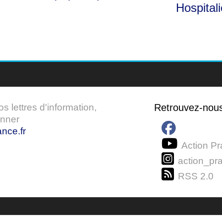
Hospitali
 lettres d'information,
Retrouvez-nou
onner
nce.fr
Action Pr
action_pra
RSS 2.0