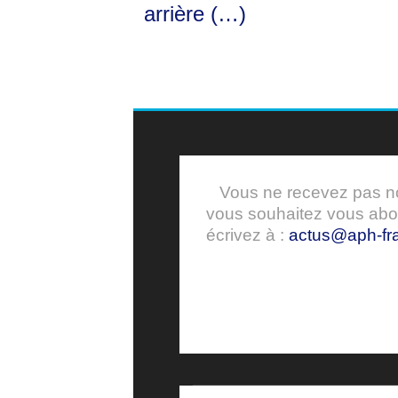
arrière (…)
Vous ne recevez pas nos
vous souhaitez vous ab
écrivez à :
actus@aph-fra