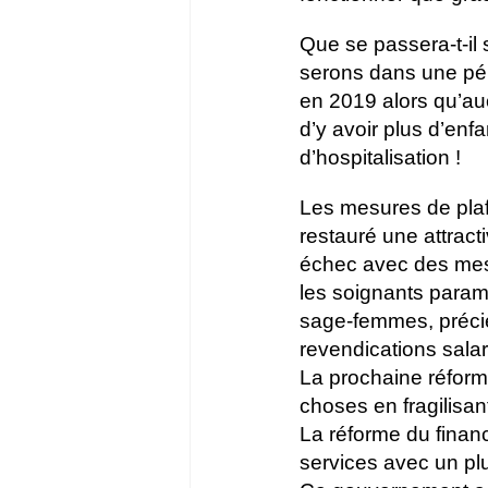
Que se passera-t-il 
serons dans une péri
en 2019 alors qu’auc
d’y avoir plus d’enf
d’hospitalisation !
Les mesures de plaf
restauré une attracti
échec avec des mesur
les soignants paramé
sage-femmes, précie
revendications salari
La prochaine réforme
choses en fragilisant
La réforme du finan
services avec un plu