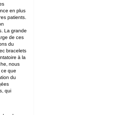
es
ance en plus
res patients.
on
s. La grande
arge de ces
ons du
vec bracelets
tatoire à la
che, nous
 ce que
tion du
gées
, qui