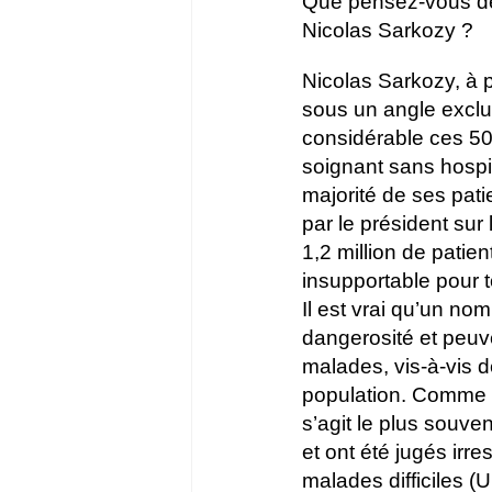
Que pensez-vous de 
Nicolas Sarkozy ?
Nicolas Sarkozy, à pa
sous un angle exclus
considérable ces 50 
soignant sans hospit
majorité de ses pati
par le président su
1,2 million de patie
insupportable pour 
Il est vrai qu’un nom
dangerosité et peuv
malades, vis-à-vis d
population. Comme da
s’agit le plus souv
et ont été jugés irr
malades difficiles (