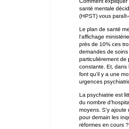
Comment expliquer q
santé mentale décidé 
(HPST) vous paraît-e
Le plan de santé men
l’affichage ministéri
près de 10% ces tro
demandes de soins p
particulièrement de
constante. Et, dans 
font qu’il y a une m
urgences psychiatriq
La psychiatrie est 
du nombre d’hospital
moyens. S’y ajoute d
pour demain les inq
réformes en cours ? 