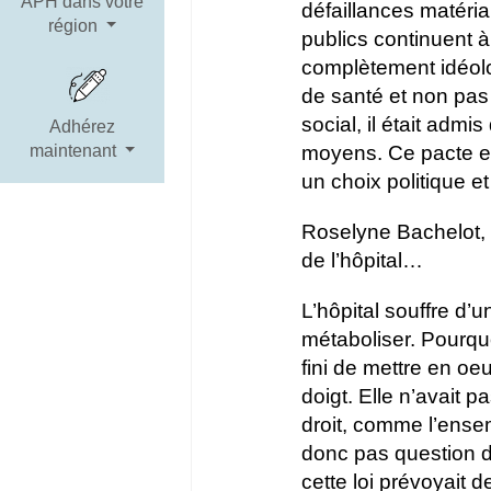
APH dans votre
défaillances matéria
région
publics continuent à 
complètement idéolog
de santé et non pas
social, il était adm
Adhérez
moyens. Ce pacte est
maintenant
un choix politique e
Roselyne Bachelot, 
de l’hôpital…
L’hôpital souffre d’
métaboliser. Pourqu
fini de mettre en oe
doigt. Elle n’avait 
droit, comme l’ensem
donc pas question de
cette loi prévoyait