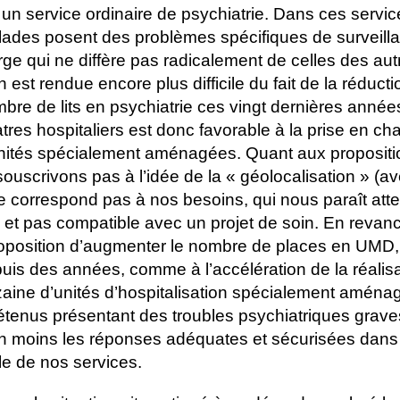
 un service ordinaire de psychiatrie. Dans ces servic
lades posent des problèmes spécifiques de surveill
rge qui ne diffère pas radicalement de celles des aut
 est rendue encore plus difficile du fait de la réducti
bre de lits en psychiatrie ces vingt dernières année
tres hospitaliers est donc favorable à la prise en ch
unités spécialement aménagées. Quant aux propositi
ouscrivons pas à l’idée de la « géolocalisation » (a
e correspond pas à nos besoins, qui nous paraît atten
 et pas compatible avec un projet de soin. En revan
roposition d’augmenter le nombre de places en UMD,
is des années, comme à l’accélération de la réalisa
aine d’unités d’hospitalisation spécialement aména
tenus présentant des troubles psychiatriques graves
n moins les réponses adéquates et sécurisées dans
lle de nos services.