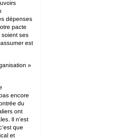
ouvoirs
n
 des dépenses
otre pacte
e soient ses
l’assumer est
ganisation »
e
 pas encore
montrée du
liers ont
s. Il n’est
c’est que
cal et