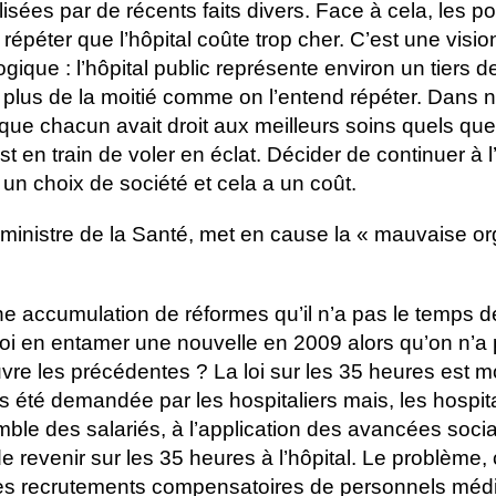
lisées par de récents faits divers. Face à cela, les p
répéter que l’hôpital coûte trop cher. C’est une visio
ique : l’hôpital public représente environ un tiers
 plus de la moitié comme on l’entend répéter. Dans n
is que chacun avait droit aux meilleurs soins quels qu
 en train de voler en éclat. Décider de continuer à 
t un choix de société et cela a un coût.
ministre de la Santé, met en cause la « mauvaise or
une accumulation de réformes qu’il n’a pas le temps d
oi en entamer une nouvelle en 2009 alors qu’on n’a
uvre les précédentes ? La loi sur les 35 heures est 
pas été demandée par les hospitaliers mais, les hospita
ble des salariés, à l’application des avancées sociale
 revenir sur les 35 heures à l’hôpital. Le problème, 
 des recrutements compensatoires de personnels médi