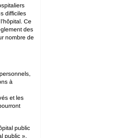
spitaliers
 difficiles
’hôpital. Ce
règlement des
our nombre de
personnels,
ons à
s
vés et les
pourront
pital public
l public ».