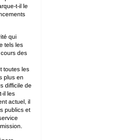
que-t-il le
ancements
ité qui
 tels les
 cours des
t toutes les
s plus en
 difficile de
il les
t actuel, il
s publics et
service
 mission.