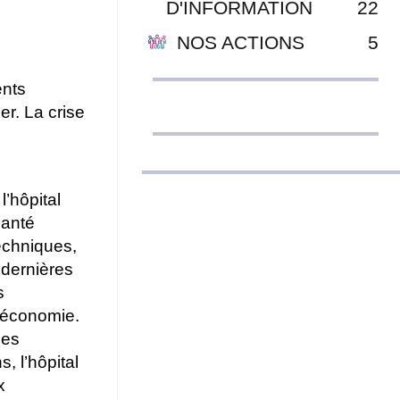
D'INFORMATION
22
NOS ACTIONS
5
ents
er. La crise
l’hôpital
santé
echniques,
 dernières
s
d’économie.
des
, l’hôpital
x