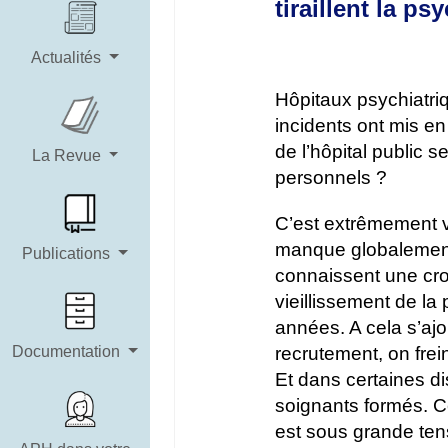
tiraillent la psy
Actualités
Hôpitaux psychiatri
incidents ont mis en
de l’hôpital public 
La Revue
personnels ?
C’est extrêmement var
manque globalement 
Publications
connaissent une cro
vieillissement de la
années. A cela s’ajo
recrutement, on fre
Documentation
Et dans certaines di
soignants formés. Ce
est sous grande tens