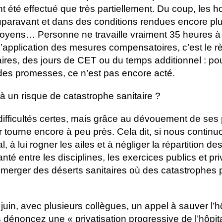
t été effectué que très partiellement. Du coup, les ho
auparavant et dans des conditions rendues encore plus
yens… Personne ne travaille vraiment 35 heures à l
t l’application des mesures compensatoires, c’est le 
res, des jours de CET ou du temps additionnel : p
 des promesses, ce n’est pas encore acté.
un risque de catastrophe sanitaire ?
fficultés certes, mais grâce au dévouement de ses 
ier tourne encore à peu près. Cela dit, si nous continu
l, à lui rogner les ailes et à négliger la répartition de
té entre les disciplines, les exercices publics et pri
 émerger des déserts sanitaires où des catastrophes 
uin, avec plusieurs collègues, un appel à sauver l’hô
 dénoncez une « privatisation progressive de l’hôpita