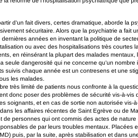
la réforme de l’hospitalisation psychiatrique que p
rtir d’un fait divers, certes dramatique, aborde la ps
ivement sécuritaire. Alors que la psychiatrie a fait 
dernières années en inventant la politique de secte
alisation ou avec des hospitalisations très courtes 
ents, en réinsérant la plupart des malades mentaux, 
r la seule dangerosité qui ne concerne qu’un nombre 
nts suivis chaque année est un contresens et une sti
tous les malades.
bre très limité de patients nous confronte à la questi
ent donc poser des problèmes de sécurité vis-à-vis 
es soignants, et en cas de sortie non autorisée vis-à-
ns les affaires récentes de Saint Egrève ou de Mars
ent de personnes qui ont commis des actes de nature 
esponsables de par leurs troubles mentaux. Placées e
UMD) puis, par la suite, après stabilisation et dans u