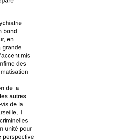
répare
ychiatrie
un bond
ur, en
la grande
l’accent mis
infime des
gmatisation
on de la
des autres
vis de la
eille, il
criminelles
n unité pour
ne perspective