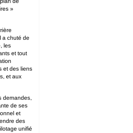
 plan de
ires »
rière
Il a chuté de
, les
nts et tout
ation
s et des liens
s, et aux
des demandes,
ante de ses
sonnel et
tendre des
lotage unifié