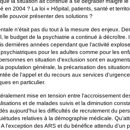
ue la situation ait continué à se dégrader malgré le
en 2004 ? La loi « Hôpital, patients, santé et territo
lle pouvoir présenter des solutions ?
tale n’était pas du tout à la mesure des enjeux. Der
el, le budget de la psychiatrie a continué à décroître. 
is dernières années cependant que l’activité explose
sychiatriques pour les adultes comme pour les enfa
 personnes en situation d’exclusion sont en augment
la population générale, la précarisation des situation
ontée de l’appel et du recours aux services d’urgence
ues en particulier.
littéralement mise en tension entre l’accroissement 
isations et de malades suivis et la diminution const
ès aujourd’hui les difficultés de recrutement du per
uiétudes relatives à la démographie médicale. Qu’at
A l’exception des ARS et du bénéfice attendu d’un pi