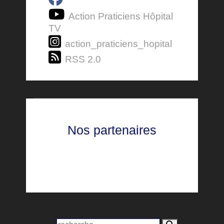
Action Praticiens Hôpital
TV
action_praticiens_hopital
RSS 2.0
Nos partenaires